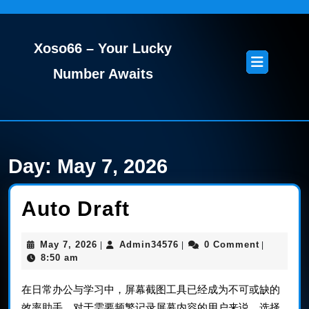
Skip
to
content
Xoso66 – Your Lucky
Skip
Open
to
Number Awaits
Button
content
Day:
May 7, 2026
Auto
Auto Draft
Draft
May
Admin34576
May 7, 2026
Admin34576
0 Comment
|
|
|
7,
8:50 am
2026
在日常办公与学习中，屏幕截图工具已经成为不可或缺的
效率助手。对于需要频繁记录屏幕内容的用户来说，选择