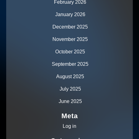
February 2026
January 2026
December 2025
November 2025
October 2025
September 2025
August 2025
July 2025
June 2025
Meta
Log in