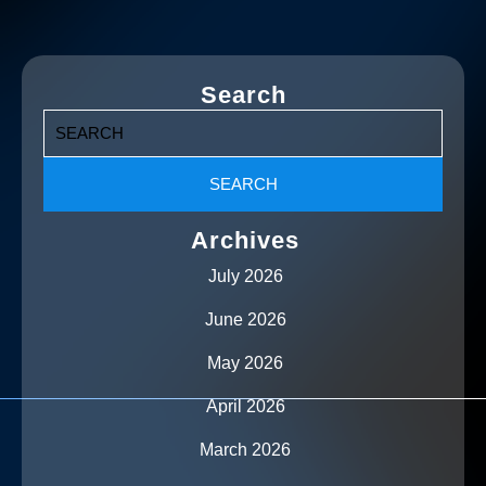
Search
Search
for:
Archives
July 2026
June 2026
May 2026
April 2026
March 2026