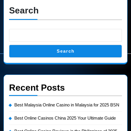
Search
Search
Recent Posts
Best Malaysia Online Casino in Malaysia for 2025 BSN
Best Online Casinos China 2025 Your Ultimate Guide