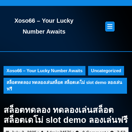
Skip
to
content
Xoso66 – Your Lucky
Skip
Open
to
Number Awaits
Button
content
Xoso66 – Your Lucky Number Awaits
Uncategorized
สล็อตทดลอง ทดลองเล่นสล็อต สล็อตเดโม่ slot demo ลองเล่น
ฟรี
สล็อตทดลอง ทดลองเล่นสล็อต
สล็อตเดโม่ slot demo ลองเล่นฟรี