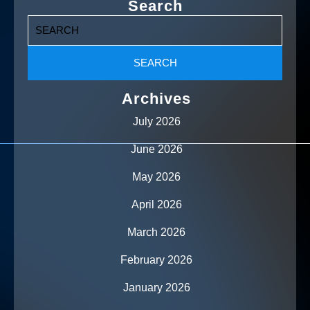
Search
Search
for:
Archives
July 2026
June 2026
May 2026
April 2026
March 2026
February 2026
January 2026