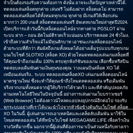
จำเป็นต้องรองรับความต้องการ ดังนั้น อาจจะเกิดปัญหาเหล่านี้ได้.
ทดลองเล่นสล็อตทุกค่าย เล่นฟรี ไม่ต้องฝาก สล็อตเดโม่ สามารถ
ทดลองเล่นสล็อตได้ทั้งหมดทุกเกม ทุกค่าย มีเกมส์ให้เลือกเล่น
มากกว่า 200 เกมส์ สล็อตทดอลเล่นฟรี อัพเดทเกมใหม่ล่าสุดปี2024.
เปิดบริการแล้ววันนี้กับสล็อตออนไลน์จากทางค่าย PGSLOT ผ่าน
ระบบ ฝาก – ถอน อัตโนมัติรวดเร็วแน่นอน บริการตลอด 24 ชั่วโมง.
เข้าถึงความสำเร็จแม้ไม่มีทุนสักบาท เอาชนะเกมสล็อตออนไลน์
ด้วยระบบที่ดีกว่า สัมผัสถึงเกมทั้งหมดได้อย่างเต็มรูปแบบกับทุกเกม
บนเว็บไซต์ SLOTXO (สล็อต XO) ด้วยโหมดทดลองเล่นเกมสล็อตที่
ให้คุณเข้าถึงเกมเต็ม 100% ครบทุกฟังก์ชันของเกม เลือกซื้อฟรีสปิน
ทดสอบลงเดิมพันตามเงินทุนของคุณ วางแผนปั่นสล็อต XO ได้
เหมือนเล่นจริง.. ระบบ ทดลองเล่นสล็อตXO เล่นเกมสล็อตออนไลน์
มาตรฐานใหม่ ซึ่งจะทำให้คุณเข้าถึงโหมดทดลองเล่น หรือเดิมพัน
จริงจากเกมทั้งหมดจากผู้ให้บริการได้รวดเร็ว และที่สำคัญปลอดภัย
ผ่านเทคโนโลยีใหม่ในปัจจุบันนี้ อย่างการเล่นผ่านเว็บบราวเซอร์
(Web Browser) ไม่ต้องดาวน์โหลดแอปลงอุปกรณ์อีกต่อไป รองรับ
ทุกระบบอย่างที่เราได้แนะนำไปจากหัวข้อข้างต้นกับเว็บไซต์ สล็อต
XO ในวันนี้. ผู้เล่นสามารถเอาเทคนิคและเคล็ดลับเดิมพัน มาใช้ใน
โหมดทดลองเล่น ได้ที่หน้าเว็บไซต์ MEGAGAME.LIFE เพื่อคว้าเงิน
รางวัลที่มากขึ้น นอกจากนี้ผู้เล่นที่ต้องการมาเป็นส่วนหนึ่งกับทางเรา